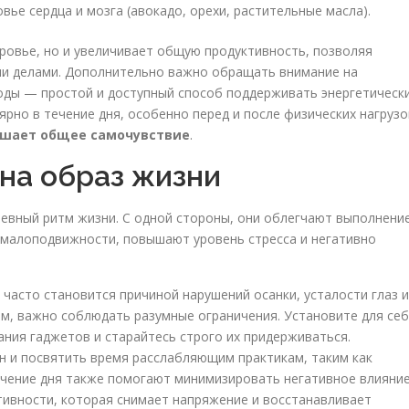
е сердца и мозга (авокадо, орехи, растительные масла).
оровье, но и увеличивает общую продуктивность, позволяя
ми делами. Дополнительно важно обращать внимание на
оды — простой и доступный способ поддерживать энергетическ
ярно в течение дня, особенно перед и после физических нагрузо
чшает общее самочувствие
.
на образ жизни
евный ритм жизни. С одной стороны, они облегчают выполнени
 малоподвижности, повышают уровень стресса и негативно
часто становится причиной нарушений осанки, усталости глаз и
м, важно соблюдать разумные ограничения. Установите для се
ния гаджетов и старайтесь строго их придерживаться.
н и посвятить время расслабляющим практикам, таким как
ечение дня также помогают минимизировать негативное влияни
ктивности, которая снимает напряжение и восстанавливает