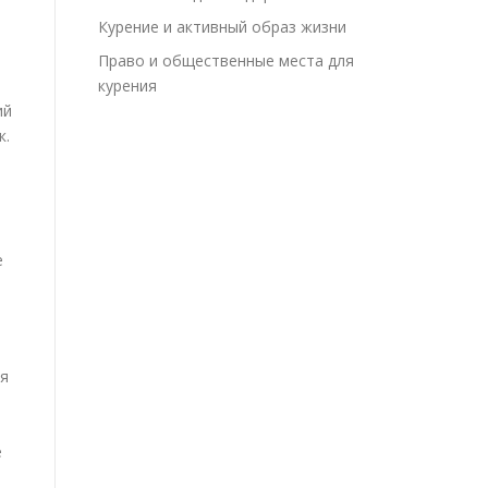
Курение и активный образ жизни
Право и общественные места для
курения
ий
к.
е
бя
е