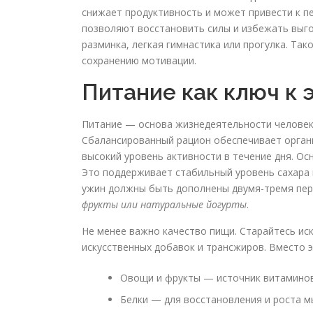
снижает продуктивность и может привести к п
позволяют восстановить силы и избежать выгор
разминка, легкая гимнастика или прогулка. Так
сохранению мотивации.
Питание как ключ к 
Питание — основа жизнедеятельности человека
Сбалансированный рацион обеспечивает органи
высокий уровень активности в течение дня. О
Это поддерживает стабильный уровень сахара в
ужин должны быть дополнены двумя-тремя пере
фрукты или натуральные йогурты
.
Не менее важно качество пищи. Старайтесь ис
искусственных добавок и трансжиров. Вместо э
Овощи и фрукты — источник витаминов
Белки — для восстановления и роста мы