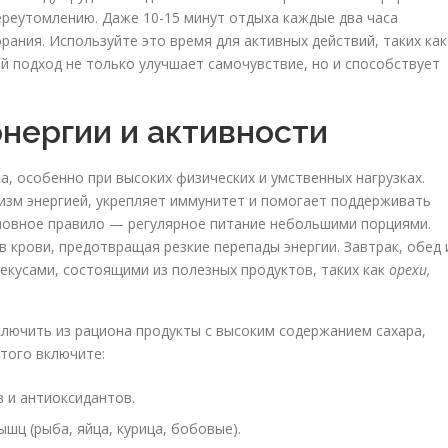
ереутомлению. Даже 10-15 минут отдыха каждые два часа
ания. Используйте это время для активных действий, таких как
ой подход не только улучшает самочувствие, но и способствует
энергии и активности
, особенно при высоких физических и умственных нагрузках.
зм энергией, укрепляет иммунитет и помогает поддерживать
сновное правило — регулярное питание небольшими порциями.
 крови, предотвращая резкие перепады энергии. Завтрак, обед 
кусами, состоящими из полезных продуктов, таких как
орехи,
ключить из рациона продукты с высоким содержанием сахара,
того включите:
 и антиоксидантов.
шц (рыба, яйца, курица, бобовые).