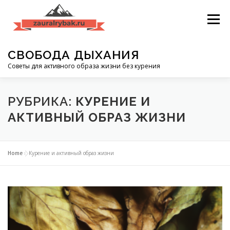
Перейти
к
Меню
содержимому
СВОБОДА ДЫХАНИЯ
Советы для активного образа жизни без курения
АКТИВНЫЙ ОТДЫХ И ЗДОРОВЬЕ
РУБРИКА:
КУРЕНИЕ И
АКТИВНЫЙ ОБРАЗ ЖИЗНИ
КУРЕНИЕ И АКТИВНЫЙ ОБРАЗ ЖИЗНИ
Home
»
Курение и активный образ жизни
ПРАВО И ОБЩЕСТВЕННЫЕ МЕСТА ДЛЯ КУРЕНИЯ